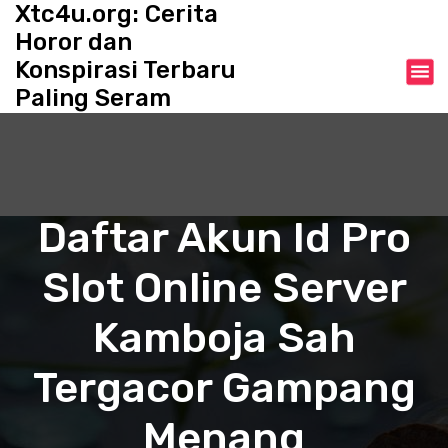
Xtc4u.org: Cerita
S
k
Horor dan
i
Konspirasi Terbaru
p
Paling Seram
t
o
c
o
n
t
Daftar Akun Id Pro
e
n
Slot Online Server
t
Kamboja Sah
Tergacor Gampang
Menang