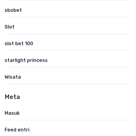
sbobet
Slot
slot bet 100
starlight princess
Wisata
Meta
Masuk
Feed entri