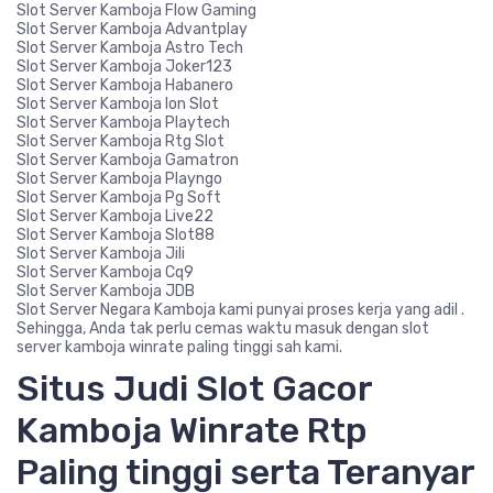
Slot Server Kamboja Flow Gaming
Slot Server Kamboja Advantplay
Slot Server Kamboja Astro Tech
Slot Server Kamboja Joker123
Slot Server Kamboja Habanero
Slot Server Kamboja Ion Slot
Slot Server Kamboja Playtech
Slot Server Kamboja Rtg Slot
Slot Server Kamboja Gamatron
Slot Server Kamboja Playngo
Slot Server Kamboja Pg Soft
Slot Server Kamboja Live22
Slot Server Kamboja Slot88
Slot Server Kamboja Jili
Slot Server Kamboja Cq9
Slot Server Kamboja JDB
Slot Server Negara Kamboja kami punyai proses kerja yang adil .
Sehingga, Anda tak perlu cemas waktu masuk dengan slot
server kamboja winrate paling tinggi sah kami.
Situs Judi Slot Gacor
Kamboja Winrate Rtp
Paling tinggi serta Teranyar