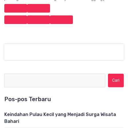
Cari untuk:
Pos-pos Terbaru
Keindahan Pulau Kecil yang Menjadi Surga Wisata
Bahari