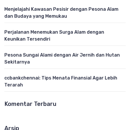
Menjelajahi Kawasan Pesisir dengan Pesona Alam
dan Budaya yang Memukau
Perjalanan Menemukan Surga Alam dengan
Keunikan Tersendiri
Pesona Sungai Alami dengan Air Jernih dan Hutan
Sekitarnya
ccbankchennai: Tips Menata Finansial Agar Lebih
Terarah
Komentar Terbaru
Arsip