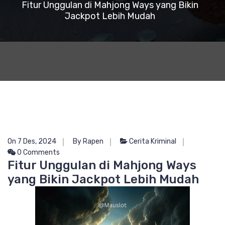
Fitur Unggulan di Mahjong Ways yang Bikin
Jackpot Lebih Mudah
On 7 Des, 2024
By Rapen
Cerita Kriminal
0 Comments
Fitur Unggulan di Mahjong Ways
yang Bikin Jackpot Lebih Mudah