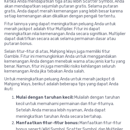
Ketika Anda mendapatkan tiga atau lebih Scatter Symbol, Anda
akan mendapatkan sejumlah putaran gratis. Selama putaran
gratis, Anda dapat meraih kemenangan yang lebih besar karena
setiap kemenangan akan dikalikan dengan pengali tertentu.
Fitur lainnya yang dapat meningkatkan peluang Anda untuk
meraih jackpot adalah fitur Multiplier. Fitur ini dapat
meningkatkan nilai kemenangan Anda secara signifikan. Multiplier
dapat diaktifkan secara acak selama permainan dasar atau
putaran bonus.
Selain fitur-fitur di atas, Mahjong Ways juga memiliki fitur
Gamble. Fitur ini memungkinkan Anda untuk menggandakan
kemenangan Anda dengan menebak warna atau jenis kartu yang
benar. Namun, fitur ini juga memiliki risiko kehilangan seluruh
kemenangan Anda jika tebakan Anda salah.
Untuk meningkatkan peluang Anda untuk meraih jackpot di
Mahjong Ways, berikut adalah beberapa tips yang dapat Anda
ikuti:
Mulai dengan taruhan kecil:
Mulailah dengan taruhan
kecil untuk memahami permainan dan fitur-fiturnya.
Setelah Anda merasa lebih nyaman, Anda dapat
meningkatkan taruhan Anda secara bertahap.
Manfaatkan fitur-fitur bonus:
Manfaatkan fitur-fitur
bonus seperti Wild Symbol, Scatter Symbol, dan Multiplier