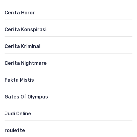
Cerita Horor
Cerita Konspirasi
Cerita Kriminal
Cerita Nightmare
Fakta Mistis
Gates Of Olympus
Judi Online
roulette