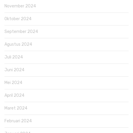
November 2024
Oktober 2024
September 2024
Agustus 2024
Juli 2024
Juni 2024
Mei 2024
April 2024
Maret 2024
Februari 2024