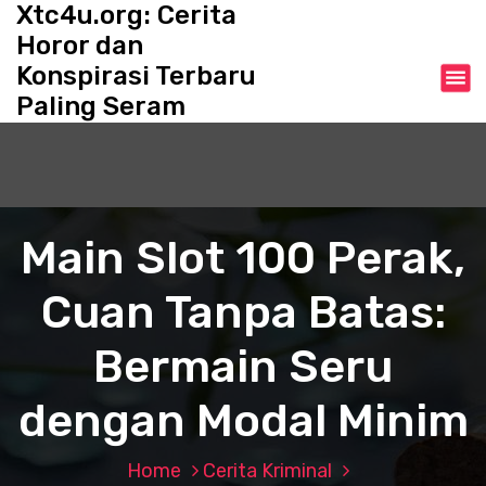
Xtc4u.org: Cerita
S
k
Horor dan
i
Konspirasi Terbaru
p
Paling Seram
t
o
c
o
n
t
Main Slot 100 Perak,
e
n
Cuan Tanpa Batas:
t
Bermain Seru
dengan Modal Minim
Home
Cerita Kriminal