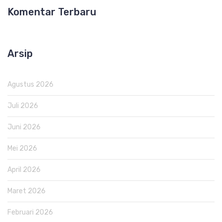
Komentar Terbaru
Arsip
Agustus 2026
Juli 2026
Juni 2026
Mei 2026
April 2026
Maret 2026
Februari 2026