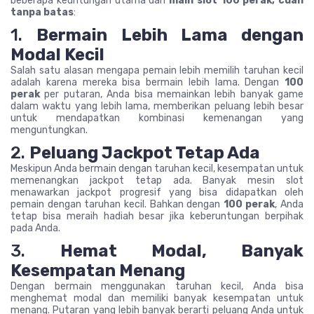
beberapa keuntungan utama dari
main slot 100 perak, cuan
tanpa batas
:
1.
Bermain Lebih Lama dengan
Modal Kecil
Salah satu alasan mengapa pemain lebih memilih taruhan kecil
adalah karena mereka bisa bermain lebih lama. Dengan
100
perak
per putaran, Anda bisa memainkan lebih banyak game
dalam waktu yang lebih lama, memberikan peluang lebih besar
untuk mendapatkan kombinasi kemenangan yang
menguntungkan.
2.
Peluang Jackpot Tetap Ada
Meskipun Anda bermain dengan taruhan kecil, kesempatan untuk
memenangkan jackpot tetap ada. Banyak mesin slot
menawarkan jackpot progresif yang bisa didapatkan oleh
pemain dengan taruhan kecil. Bahkan dengan
100 perak
, Anda
tetap bisa meraih hadiah besar jika keberuntungan berpihak
pada Anda.
3.
Hemat Modal, Banyak
Kesempatan Menang
Dengan bermain menggunakan taruhan kecil, Anda bisa
menghemat modal dan memiliki banyak kesempatan untuk
menang. Putaran yang lebih banyak berarti peluang Anda untuk