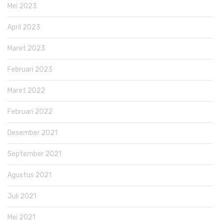
Mei 2023
April 2023
Maret 2023
Februari 2023
Maret 2022
Februari 2022
Desember 2021
September 2021
Agustus 2021
Juli 2021
Mei 2021