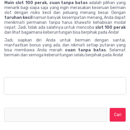
Main slot 100 perak, cuan tanpa batas
adalah pilihan yang
menarik bagi siapa saja yang ingin merasakan keseruan bermain
slot dengan risiko kecil dan peluang menang besar. Dengan
taruhan kecil
namun banyak kesempatan menang, Anda dapat
menikmati permainan tanpa harus khawatir kehabisan modal
cepat. Jadi, tidak ada salahnya untuk mencoba
slot 100 perak
dan lihat bagaimana keberuntungan bisa berpihak pada Anda!
Jadi, siapkan diri Anda untuk bermain dengan santai,
manfaatkan bonus yang ada, dan nikmati setiap putaran yang
bisa membawa Anda meraih
cuan tanpa batas
. Selamat
bermain dan semoga keberuntungan selalu berpihak pada Anda!
Cari untuk: