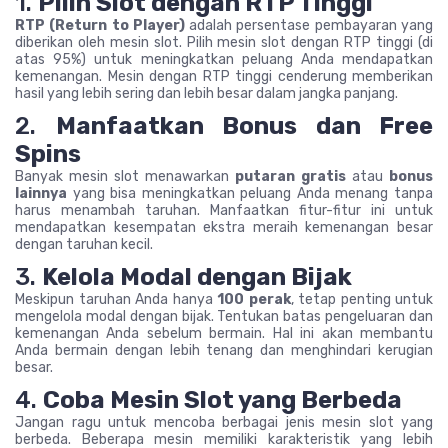
1.
Pilih Slot dengan RTP Tinggi
RTP (Return to Player)
adalah persentase pembayaran yang
diberikan oleh mesin slot. Pilih mesin slot dengan RTP tinggi (di
atas 95%) untuk meningkatkan peluang Anda mendapatkan
kemenangan. Mesin dengan RTP tinggi cenderung memberikan
hasil yang lebih sering dan lebih besar dalam jangka panjang.
2.
Manfaatkan Bonus dan Free
Spins
Banyak mesin slot menawarkan
putaran gratis
atau
bonus
lainnya
yang bisa meningkatkan peluang Anda menang tanpa
harus menambah taruhan. Manfaatkan fitur-fitur ini untuk
mendapatkan kesempatan ekstra meraih kemenangan besar
dengan taruhan kecil.
3.
Kelola Modal dengan Bijak
Meskipun taruhan Anda hanya
100 perak
, tetap penting untuk
mengelola modal dengan bijak. Tentukan batas pengeluaran dan
kemenangan Anda sebelum bermain. Hal ini akan membantu
Anda bermain dengan lebih tenang dan menghindari kerugian
besar.
4.
Coba Mesin Slot yang Berbeda
Jangan ragu untuk mencoba berbagai jenis mesin slot yang
berbeda. Beberapa mesin memiliki karakteristik yang lebih