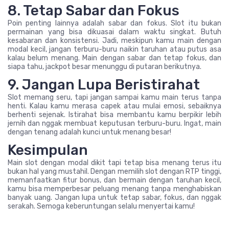
8. Tetap Sabar dan Fokus
Poin penting lainnya adalah sabar dan fokus. Slot itu bukan
permainan yang bisa dikuasai dalam waktu singkat. Butuh
kesabaran dan konsistensi. Jadi, meskipun kamu main dengan
modal kecil, jangan terburu-buru naikin taruhan atau putus asa
kalau belum menang. Main dengan sabar dan tetap fokus, dan
siapa tahu, jackpot besar menunggu di putaran berikutnya.
9. Jangan Lupa Beristirahat
Slot memang seru, tapi jangan sampai kamu main terus tanpa
henti. Kalau kamu merasa capek atau mulai emosi, sebaiknya
berhenti sejenak. Istirahat bisa membantu kamu berpikir lebih
jernih dan nggak membuat keputusan terburu-buru. Ingat, main
dengan tenang adalah kunci untuk menang besar!
Kesimpulan
Main slot dengan modal dikit tapi tetap bisa menang terus itu
bukan hal yang mustahil. Dengan memilih slot dengan RTP tinggi,
memanfaatkan fitur bonus, dan bermain dengan taruhan kecil,
kamu bisa memperbesar peluang menang tanpa menghabiskan
banyak uang. Jangan lupa untuk tetap sabar, fokus, dan nggak
serakah. Semoga keberuntungan selalu menyertai kamu!