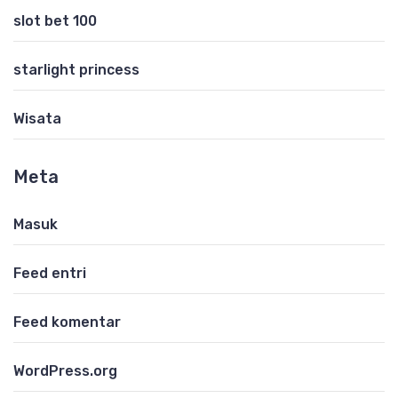
slot bet 100
starlight princess
Wisata
Meta
Masuk
Feed entri
Feed komentar
WordPress.org