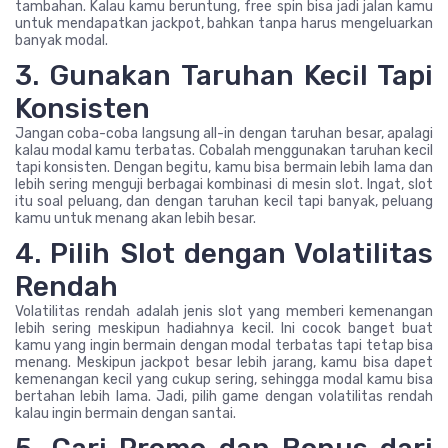
tambahan. Kalau kamu beruntung, free spin bisa jadi jalan kamu
untuk mendapatkan jackpot, bahkan tanpa harus mengeluarkan
banyak modal.
3. Gunakan Taruhan Kecil Tapi
Konsisten
Jangan coba-coba langsung all-in dengan taruhan besar, apalagi
kalau modal kamu terbatas. Cobalah menggunakan taruhan kecil
tapi konsisten. Dengan begitu, kamu bisa bermain lebih lama dan
lebih sering menguji berbagai kombinasi di mesin slot. Ingat, slot
itu soal peluang, dan dengan taruhan kecil tapi banyak, peluang
kamu untuk menang akan lebih besar.
4. Pilih Slot dengan Volatilitas
Rendah
Volatilitas rendah adalah jenis slot yang memberi kemenangan
lebih sering meskipun hadiahnya kecil. Ini cocok banget buat
kamu yang ingin bermain dengan modal terbatas tapi tetap bisa
menang. Meskipun jackpot besar lebih jarang, kamu bisa dapet
kemenangan kecil yang cukup sering, sehingga modal kamu bisa
bertahan lebih lama. Jadi, pilih game dengan volatilitas rendah
kalau ingin bermain dengan santai.