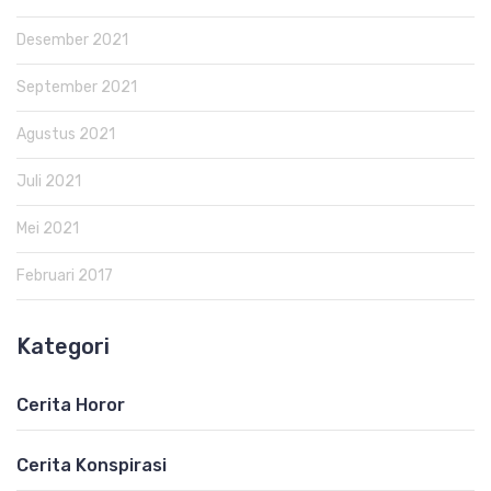
Desember 2021
September 2021
Agustus 2021
Juli 2021
Mei 2021
Februari 2017
Kategori
Cerita Horor
Cerita Konspirasi