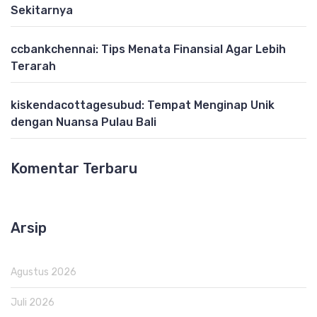
Sekitarnya
ccbankchennai: Tips Menata Finansial Agar Lebih
Terarah
kiskendacottagesubud: Tempat Menginap Unik
dengan Nuansa Pulau Bali
Komentar Terbaru
Arsip
Agustus 2026
Juli 2026