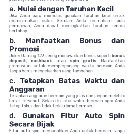
a.
Mulai dengan Taruhan Kecil
Jika Anda baru memulai, gunakan taruhan kecil untuk
meminimalkan risiko. Setelah Anda memahami pola
permainan, Anda dapat meningkatkan taruhan secara
bertahap.
b.
Manfaatkan Bonus dan
Promosi
Joker Gaming 123 sering menawarkan bonus seperti
bonus
deposit
,
cashback
, atau
spin gratis
. Manfaatkan
promosi ini untuk memperpanjang waktu bermain Anda
tanpa harus mengeluarkan uang tambahan.
c.
Tetapkan Batas Waktu dan
Anggaran
Tetapkan anggaran bermain yang jelas dan jangan melebihi
batas tersebut. Selain itu, atur waktu bermain agar Anda
tetap fokus dan tidak terlalu lama bermain.
d.
Gunakan Fitur Auto Spin
Secara Bijak
Fitur auto spin memudahkan Anda untuk bermain tanpa