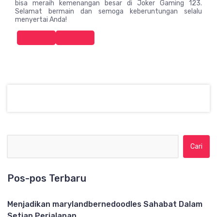
bisa meraih kemenangan besar di Joker Gaming 123.
Selamat bermain dan semoga keberuntungan selalu
menyertai Anda!
Cari untuk:
Pos-pos Terbaru
Menjadikan marylandbernedoodles Sahabat Dalam
Setiap Perjalanan