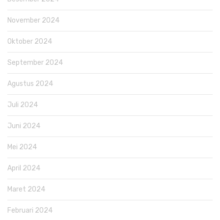
November 2024
Oktober 2024
September 2024
Agustus 2024
Juli 2024
Juni 2024
Mei 2024
April 2024
Maret 2024
Februari 2024