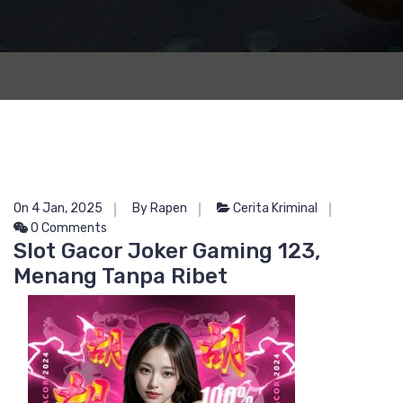
On 4 Jan, 2025
By Rapen
Cerita Kriminal
0 Comments
Slot Gacor Joker Gaming 123,
Menang Tanpa Ribet