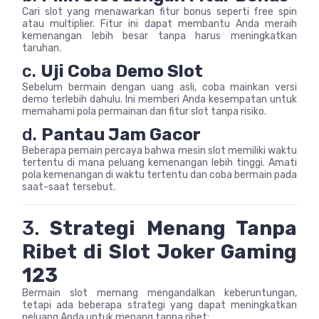
Cari slot yang menawarkan fitur bonus seperti free spin
atau multiplier. Fitur ini dapat membantu Anda meraih
kemenangan lebih besar tanpa harus meningkatkan
taruhan.
c.
Uji Coba Demo Slot
Sebelum bermain dengan uang asli, coba mainkan versi
demo terlebih dahulu. Ini memberi Anda kesempatan untuk
memahami pola permainan dan fitur slot tanpa risiko.
d.
Pantau Jam Gacor
Beberapa pemain percaya bahwa mesin slot memiliki waktu
tertentu di mana peluang kemenangan lebih tinggi. Amati
pola kemenangan di waktu tertentu dan coba bermain pada
saat-saat tersebut.
3.
Strategi Menang Tanpa
Ribet di Slot Joker Gaming
123
Bermain slot memang mengandalkan keberuntungan,
tetapi ada beberapa strategi yang dapat meningkatkan
peluang Anda untuk menang tanpa ribet: