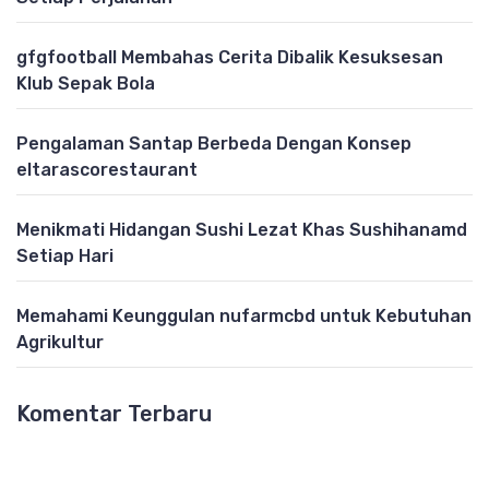
gfgfootball Membahas Cerita Dibalik Kesuksesan
Klub Sepak Bola
Pengalaman Santap Berbeda Dengan Konsep
eltarascorestaurant
Menikmati Hidangan Sushi Lezat Khas Sushihanamd
Setiap Hari
Memahami Keunggulan nufarmcbd untuk Kebutuhan
Agrikultur
Komentar Terbaru