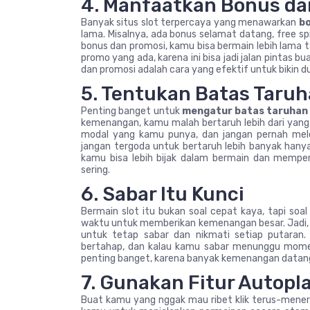
4. Manfaatkan Bonus da
Banyak situs slot terpercaya yang menawarkan
b
lama. Misalnya, ada bonus selamat datang, free s
bonus dan promosi, kamu bisa bermain lebih lama 
promo yang ada, karena ini bisa jadi jalan pintas
dan promosi adalah cara yang efektif untuk bikin du
5. Tentukan Batas Taru
Penting banget untuk
mengatur batas taruhan
kemenangan, kamu malah bertaruh lebih dari yan
modal yang kamu punya, dan jangan pernah meleb
jangan tergoda untuk bertaruh lebih banyak hany
kamu bisa lebih bijak dalam bermain dan memp
sering.
6. Sabar Itu Kunci
Bermain slot itu bukan soal cepat kaya, tapi soa
waktu untuk memberikan kemenangan besar. Jadi, j
untuk tetap sabar dan nikmati setiap putaran
bertahap, dan kalau kamu sabar menunggu momen 
penting banget, karena banyak kemenangan datang
7. Gunakan Fitur Autopl
Buat kamu yang nggak mau ribet klik terus-mener