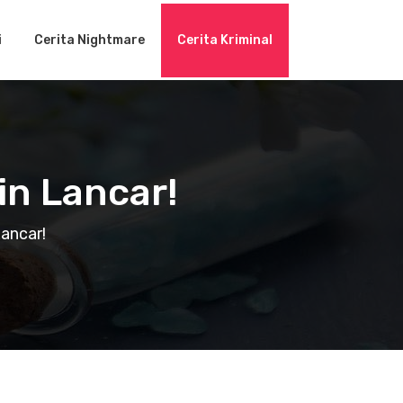
i
Cerita Nightmare
Cerita Kriminal
in Lancar!
Lancar!