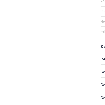
Ag
Ju
Me
Fe
K
Ce
Ce
Ce
Ce