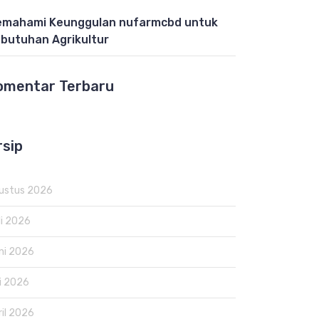
mahami Keunggulan nufarmcbd untuk
butuhan Agrikultur
omentar Terbaru
rsip
ustus 2026
li 2026
ni 2026
i 2026
ril 2026