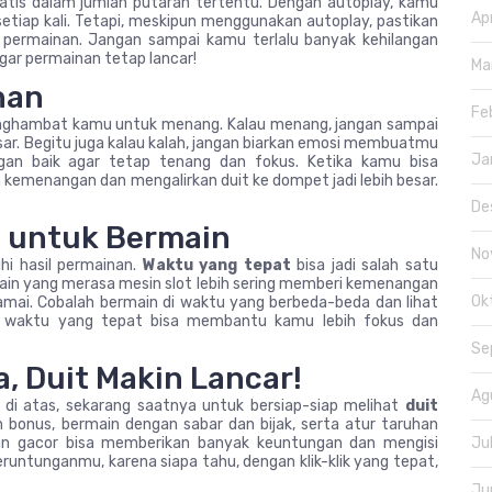
tis dalam jumlah putaran tertentu. Dengan autoplay, kamu
Ap
setiap kali. Tetapi, meskipun menggunakan autoplay, pastikan
ermainan. Jangan sampai kamu terlalu banyak kehilangan
gar permainan tetap lancar!
Ma
han
Fe
menghambat kamu untuk menang. Kalau menang, jangan sampai
esar. Begitu juga kalau kalah, jangan biarkan emosi membuatmu
Ja
an baik agar tetap tenang dan fokus. Ketika kamu bisa
emenangan dan mengalirkan duit ke dompet jadi lebih besar.
De
at untuk Bermain
No
i hasil permainan.
Waktu yang tepat
bisa jadi salah satu
ain yang merasa mesin slot lebih sering memberi kemenangan
Ok
 ramai. Cobalah bermain di waktu yang berbeda-beda dan lihat
lih waktu yang tepat bisa membantu kamu lebih fokus dan
Se
a, Duit Makin Lancar!
Ag
 di atas, sekarang saatnya untuk bersiap-siap melihat
duit
an bonus, bermain dengan sabar dan bijak, serta atur taruhan
dan gacor bisa memberikan banyak keuntungan dan mengisi
Ju
untunganmu, karena siapa tahu, dengan klik-klik yang tepat,
Ju