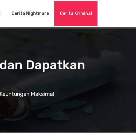
i
Cerita Nightmare
Cerita Kriminal
 dan Dapatkan
 Keuntungan Maksimal