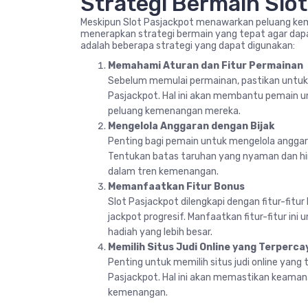
Strategi Bermain Slo
Meskipun Slot Pasjackpot menawarkan peluang keme
menerapkan strategi bermain yang tepat agar da
adalah beberapa strategi yang dapat digunakan:
Memahami Aturan dan Fitur Permainan
Sebelum memulai permainan, pastikan untuk 
Pasjackpot. Hal ini akan membantu pemain u
peluang kemenangan mereka.
Mengelola Anggaran dengan Bijak
Penting bagi pemain untuk mengelola anggar
Tentukan batas taruhan yang nyaman dan hind
dalam tren kemenangan.
Memanfaatkan Fitur Bonus
Slot Pasjackpot dilengkapi dengan fitur-fitur 
jackpot progresif. Manfaatkan fitur-fitur 
hadiah yang lebih besar.
Memilih Situs Judi Online yang Terperca
Penting untuk memilih situs judi online yang 
Pasjackpot. Hal ini akan memastikan keama
kemenangan.