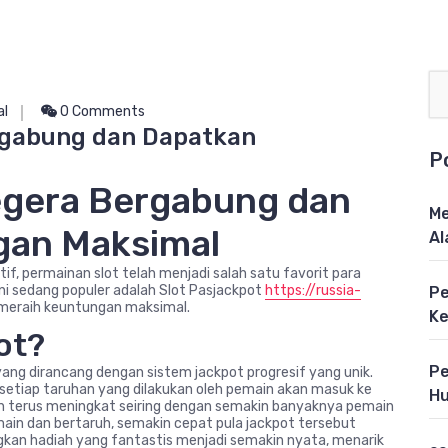
al
0 Comments
ergabung dan Dapatkan
P
Segera Bergabung dan
Me
gan Maksimal
Al
if, permainan slot telah menjadi salah satu favorit para
ini sedang populer adalah Slot Pasjackpot
https://russia-
Pe
meraih keuntungan maksimal.
Ke
ot?
Pe
 yang dirancang dengan sistem jackpot progresif yang unik.
ri setiap taruhan yang dilakukan oleh pemain akan masuk ke
Hu
kan terus meningkat seiring dengan semakin banyaknya pemain
in dan bertaruh, semakin cepat pula jackpot tersebut
an hadiah yang fantastis menjadi semakin nyata, menarik