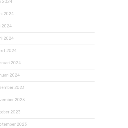
li 2024
ni 2024
i 2024
ril 2024
ret 2024
bruari 2024
nuari 2024
sember 2023
vember 2023
tober 2023
ptember 2023