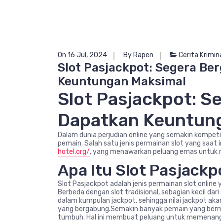
On 16 Jul, 2024
By Rapen
Cerita Krimin
Slot Pasjackpot: Segera B
Keuntungan Maksimal
Slot Pasjackpot: 
Dapatkan Keuntun
Dalam dunia perjudian online yang semakin kompetit
pemain. Salah satu jenis permainan slot yang saat 
hotel.org/
, yang menawarkan peluang emas untuk 
Apa Itu Slot Pasjackp
Slot Pasjackpot adalah jenis permainan slot online
Berbeda dengan slot tradisional, sebagian kecil da
dalam kumpulan jackpot, sehingga nilai jackpot a
yang bergabung.Semakin banyak pemain yang berma
tumbuh. Hal ini membuat peluang untuk memenangk