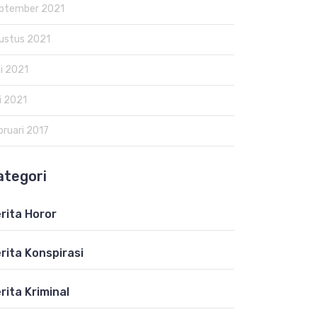
ptember 2021
ustus 2021
li 2021
i 2021
bruari 2017
ategori
rita Horor
rita Konspirasi
rita Kriminal