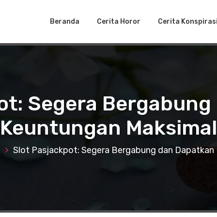
Beranda
Cerita Horor
Cerita Konspiras
pot: Segera Bergabung
Keuntungan Maksimal
l
Slot Pasjackpot: Segera Bergabung dan Dapatkan