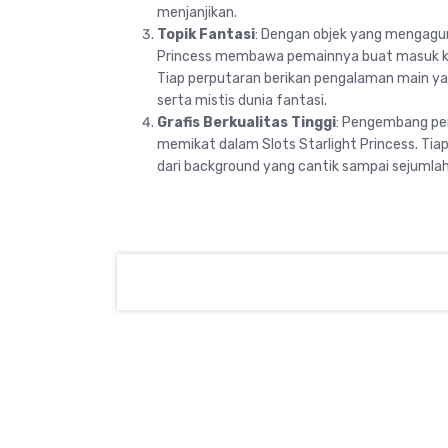
menjanjikan.
Topik Fantasi
: Dengan objek yang mengagum
Princess membawa pemainnya buat masuk ke 
Tiap perputaran berikan pengalaman main y
serta mistis dunia fantasi.
Grafis Berkualitas Tinggi
: Pengembang pe
memikat dalam Slots Starlight Princess. Tiap-
dari background yang cantik sampai sejumlah