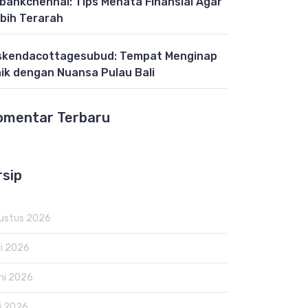
bankchennai: Tips Menata Finansial Agar
bih Terarah
skendacottagesubud: Tempat Menginap
ik dengan Nuansa Pulau Bali
omentar Terbaru
rsip
ustus 2026
li 2026
ni 2026
i 2026