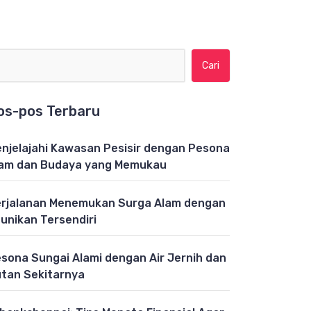
Cari untuk:
os-pos Terbaru
njelajahi Kawasan Pesisir dengan Pesona
am dan Budaya yang Memukau
rjalanan Menemukan Surga Alam dengan
unikan Tersendiri
sona Sungai Alami dengan Air Jernih dan
tan Sekitarnya