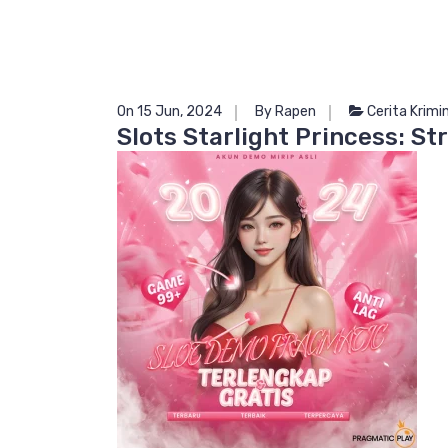
On 15 Jun, 2024
By Rapen
Cerita Krimi
Slots Starlight Princess: 