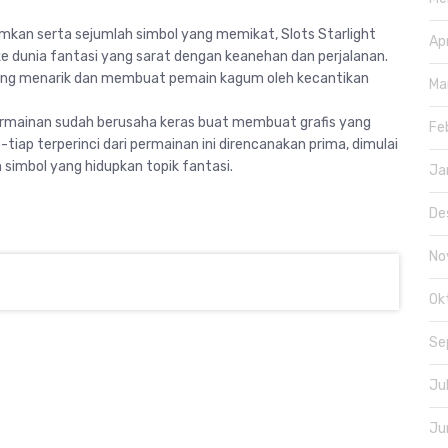
kan serta sejumlah simbol yang memikat, Slots Starlight
Ap
dunia fantasi yang sarat dengan keanehan dan perjalanan.
ang menarik dan membuat pemain kagum oleh kecantikan
Ma
rmainan sudah berusaha keras buat membuat grafis yang
Fe
tiap terperinci dari permainan ini direncanakan prima, dimulai
 simbol yang hidupkan topik fantasi.
Ja
De
No
Ok
Se
Ju
Ju