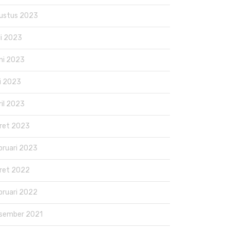
ustus 2023
li 2023
ni 2023
i 2023
ril 2023
ret 2023
bruari 2023
ret 2022
bruari 2022
sember 2021