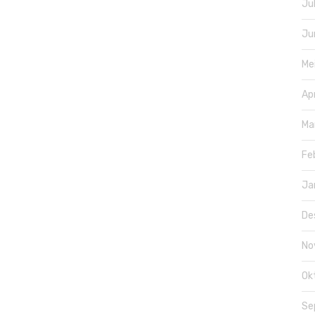
Ju
Ju
Me
Ap
Ma
Fe
Ja
De
No
Ok
Se