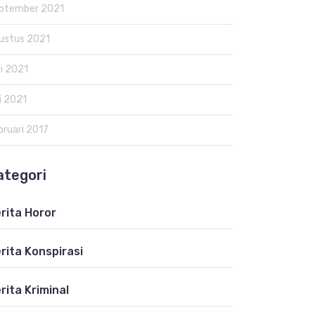
ptember 2021
ustus 2021
li 2021
i 2021
bruari 2017
ategori
rita Horor
rita Konspirasi
rita Kriminal