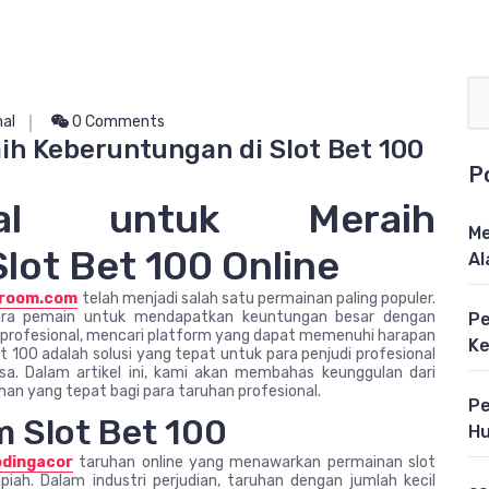
nal
0 Comments
ih Keberuntungan di Slot Bet 100
P
nal untuk Meraih
Me
lot Bet 100 Online
Al
proom.com
telah menjadi salah satu permainan paling populer.
ara pemain untuk mendapatkan keuntungan besar dengan
Pe
 profesional, mencari platform yang dapat memenuhi harapan
Ke
t 100 adalah solusi yang tepat untuk para penjudi profesional
a. Dalam artikel ini, kami akan membahas keunggulan dari
han yang tepat bagi para taruhan profesional.
Pe
m Slot Bet 100
Hu
odingacor
taruhan online yang menawarkan permainan slot
ah. Dalam industri perjudian, taruhan dengan jumlah kecil