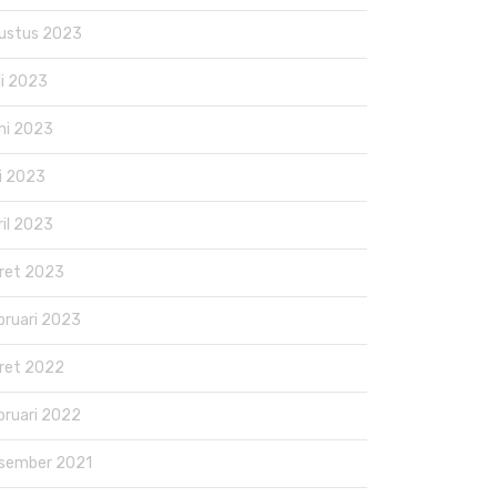
ustus 2023
li 2023
ni 2023
i 2023
ril 2023
ret 2023
bruari 2023
ret 2022
bruari 2022
sember 2021