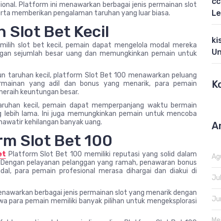
cc
sional. Platform ini menawarkan berbagai jenis permainan slot
Le
erta memberikan pengalaman taruhan yang luar biasa.
 Slot Bet Kecil
ki
milih slot bet kecil, pemain dapat mengelola modal mereka
Un
ilangan sejumlah besar uang dan memungkinkan pemain untuk
un taruhan kecil, platform Slot Bet 100 menawarkan peluang
K
rmainan yang adil dan bonus yang menarik, para pemain
 meraih keuntungan besar.
aruhan kecil, pemain dapat memperpanjang waktu bermain
 lebih lama. Ini juga memungkinkan pemain untuk mencoba
khawatir kehilangan banyak uang.
A
orm Slot Bet 100
et
Platform Slot Bet 100 memiliki reputasi yang solid dalam
Ag
 Dengan pelayanan pelanggan yang ramah, penawaran bonus
l, para pemain profesional merasa dihargai dan diakui di
Ju
menawarkan berbagai jenis permainan slot yang menarik dengan
Ju
a para pemain memiliki banyak pilihan untuk mengeksplorasi
Me