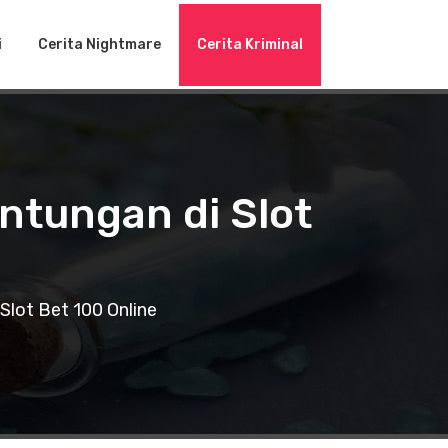
i
Cerita Nightmare
Cerita Kriminal
ntungan di Slot
Slot Bet 100 Online