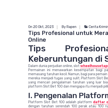
On 20 Okt, 2023
By Rapen
Cerita Krimi
Tips Profesional untuk Mera
Online
Tips Profesio
Keberuntungan di S
Dalam dunia perjudian online, slot
wheelhouseta
Permainan ini menawarkan kesempatan bagi p
memasang taruhan kecil. Namun, bagi para pemain
mereka menjadi tugas yang sulit. Platform Slot Be
yang mencari pengalaman taruhan yang luar bias
platform Slot Bet 100 dan mengapa itu menjadi pili
I. Pengenalan Platfor
Platform Slot Bet 100 adalah platform
daftar 
dengan taruhan serendah 100 perak atau 100 rupi