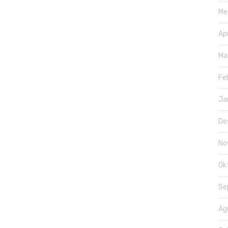
Me
Ap
Ma
Fe
Ja
De
No
Ok
Se
Ag