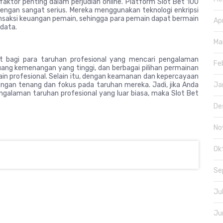
ktor penting dalam perjudian online. Platform Slot Bet 100
engan sangat serius. Mereka menggunakan teknologi enkripsi
ransaksi keuangan pemain, sehingga para pemain dapat bermain
Ap
data.
Ma
at bagi para taruhan profesional yang mencari pengalaman
Fe
luang kemenangan yang tinggi, dan berbagai pilihan permainan
in profesional. Selain itu, dengan keamanan dan kepercayaan
ngan tenang dan fokus pada taruhan mereka. Jadi, jika Anda
Ja
galaman taruhan profesional yang luar biasa, maka Slot Bet
De
No
Ok
Se
Ju
Ju