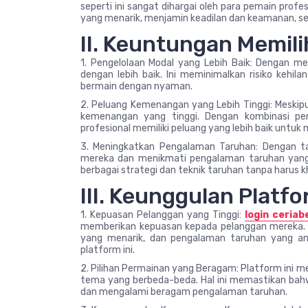
seperti ini sangat dihargai oleh para pemain profe
yang menarik, menjamin keadilan dan keamanan, s
II. Keuntungan Memilih
1. Pengelolaan Modal yang Lebih Baik: Dengan me
dengan lebih baik. Ini meminimalkan risiko keh
bermain dengan nyaman.
2. Peluang Kemenangan yang Lebih Tinggi: Meskip
kemenangan yang tinggi. Dengan kombinasi pe
profesional memiliki peluang yang lebih baik untuk
3. Meningkatkan Pengalaman Taruhan: Dengan t
mereka dan menikmati pengalaman taruhan yang
berbagai strategi dan teknik taruhan tanpa harus 
III. Keunggulan Platf
1. Kepuasan Pelanggan yang Tinggi:
login ceriab
memberikan kepuasan kepada pelanggan mereka.
yang menarik, dan pengalaman taruhan yang anda
platform ini.
2. Pilihan Permainan yang Beragam: Platform ini 
tema yang berbeda-beda. Hal ini memastikan bahw
dan mengalami beragam pengalaman taruhan.