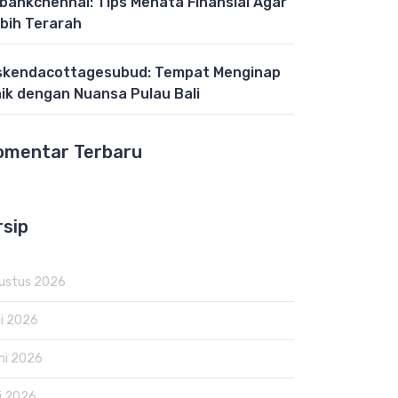
bankchennai: Tips Menata Finansial Agar
bih Terarah
skendacottagesubud: Tempat Menginap
ik dengan Nuansa Pulau Bali
omentar Terbaru
rsip
ustus 2026
li 2026
ni 2026
i 2026